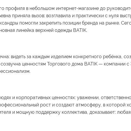
го профиля в небольшом интернет-магазине до руководит
ньевна приняла вызов: возглавила и практически с нуля в
ксандры помогли закрепить позиции бренда на рынке. Сег
новная линейка верхней одежды BATIK.
чна: видеть за каждым изделием конкретного ребёнка, соз
созвучна ценностям Торгового дома BATIK — компании с 3
фессионализм.
людях и корпоративных ценностях: уважении, ответственно
рофессиональный рост и создают атмосферу, в которой хо
еля и мощную поддержку коллектива, доказывает: любая 