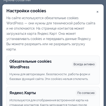
Летопись
Настройки cookies
×
Доска почета
На сайте используются обязательные cookies
WordPress — они нужны для технической работы сайта
Отзывы о конкурсах
и не отключаются. На странице контактов может
загружаться карта Яндекс.Карт. Она может
устанавливать cookies и передавать данные Яндексу.
Руководство, актив
Вы можете разрешить или не разрешить загрузку
карты.
Вступление
Контакты
Обязательные cookies
Всегда активно
WordPress
Политика обработки персональных данных
Нужны для авторизации, безопасности, работы форм и
базовых функций сайта. Эти cookies нельзя отключить.
+7 (831) 419-83-44
Яндекс.Карты
По согласию
awd-russia@yandex.ru
Используются для отображения встроенной карты на
странице контактов. Карта загружается только после