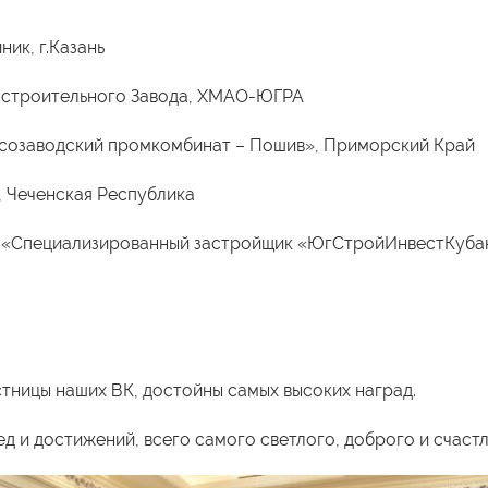
ник, г.Казань
строительного Завода, ХМАО-ЮГРА
созаводский промкомбинат – Пошив», Приморский Край
 Чеченская Республика
 «Специализированный застройщик «ЮгСтройИнвестКубан
стницы наших ВК, достойны самых высоких наград.
 и достижений, всего самого светлого, доброго и счаст