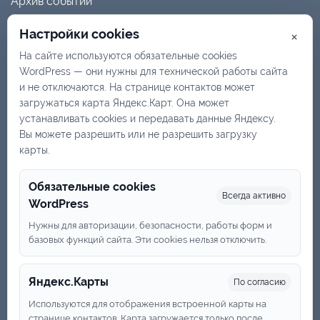
Архив событий
Летопись
Настройки cookies
×
На сайте используются обязательные cookies
Доска почета
WordPress — они нужны для технической работы сайта
Отзывы о конкурсах
и не отключаются. На странице контактов может
загружаться карта Яндекс.Карт. Она может
устанавливать cookies и передавать данные Яндексу.
Руководство, актив
Вы можете разрешить или не разрешить загрузку
карты.
Вступление
Контакты
Обязательные cookies
Всегда активно
WordPress
Политика обработки персональных данных
Нужны для авторизации, безопасности, работы форм и
базовых функций сайта. Эти cookies нельзя отключить.
+7 (831) 419-83-44
Яндекс.Карты
По согласию
awd-russia@yandex.ru
Используются для отображения встроенной карты на
странице контактов. Карта загружается только после