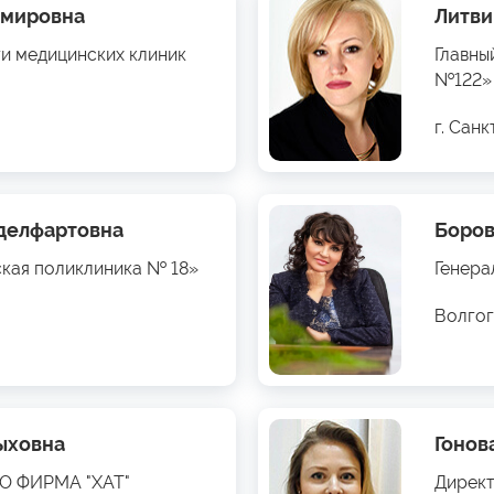
имировна
Литви
ти медицинских клиник
Главны
№122»
г. Сан
бделфартовна
Боров
ская поликлиника № 18»
Генера
Волгог
ыховна
Гонов
ОО ФИРМА "ХАТ"
Директ