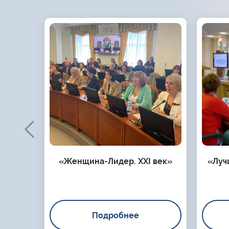
«Женщина-Лидер. XXI век»
«Луч
Подробнее