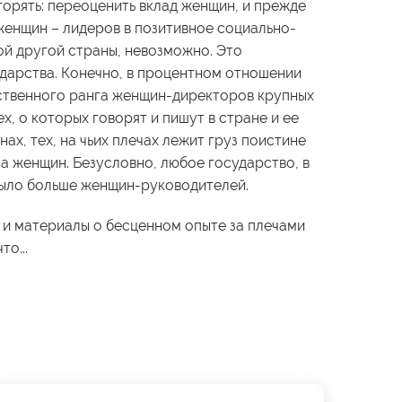
орять: переоценить вклад женщин, и прежде
женщин – лидеров в позитивное социально-
ой другой страны, невозможно. Это
ударства. Конечно, в процентном отношении
ственного ранга женщин-директоров крупных
х, о которых говорят и пишут в стране и ее
нах, тех, на чьих плечах лежит груз поистине
а женщин. Безусловно, любое государство, в
 было больше женщин-руководителей.
 и материалы о бесценном опыте за плечами
то...