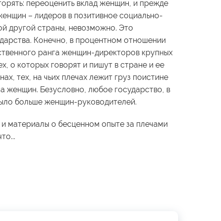
орять: переоценить вклад женщин, и прежде
женщин – лидеров в позитивное социально-
ой другой страны, невозможно. Это
ударства. Конечно, в процентном отношении
ственного ранга женщин-директоров крупных
х, о которых говорят и пишут в стране и ее
нах, тех, на чьих плечах лежит груз поистине
а женщин. Безусловно, любое государство, в
 было больше женщин-руководителей.
 и материалы о бесценном опыте за плечами
то...