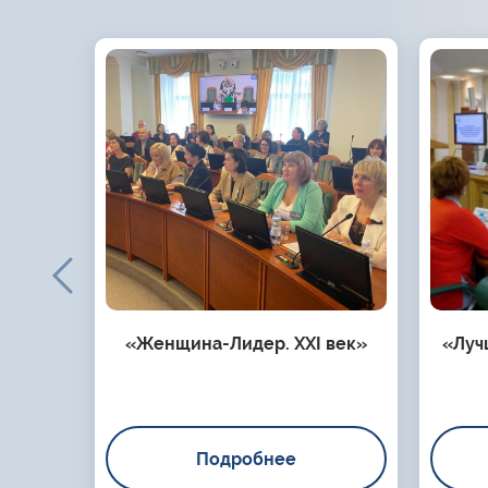
«Женщина-Лидер. XXI век»
«Луч
Подробнее