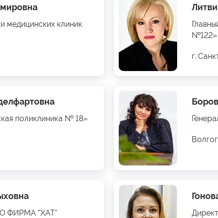
имировна
Литви
ти медицинских клиник
Главны
№122»
г. Сан
бделфартовна
Боров
ская поликлиника № 18»
Генера
Волгог
ыховна
Гонов
ОО ФИРМА "ХАТ"
Директ