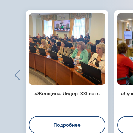
«Женщина-Лидер. XXI век»
«Луч
Подробнее