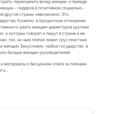
орять: переоценить вклад женщин, и прежде
женщин – лидеров в позитивное социально-
ой другой страны, невозможно. Это
ударства. Конечно, в процентном отношении
ственного ранга женщин-директоров крупных
х, о которых говорят и пишут в стране и ее
нах, тех, на чьих плечах лежит груз поистине
а женщин. Безусловно, любое государство, в
 было больше женщин-руководителей.
 и материалы о бесценном опыте за плечами
то...