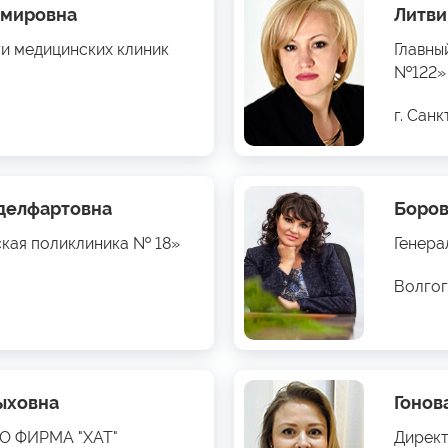
имировна
Литви
ти медицинских клиник
Главны
№122»
г. Сан
бделфартовна
Боров
ская поликлиника № 18»
Генера
Волгог
ыховна
Гонов
ОО ФИРМА "ХАТ"
Директ