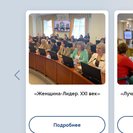
«Женщина-Лидер. XXI век»
«Луч
Подробнее