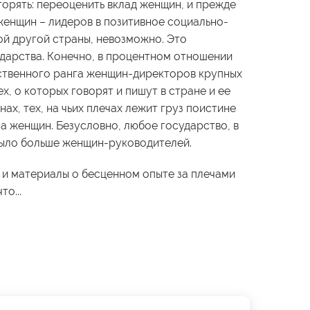
орять: переоценить вклад женщин, и прежде
женщин – лидеров в позитивное социально-
ой другой страны, невозможно. Это
ударства. Конечно, в процентном отношении
ственного ранга женщин-директоров крупных
х, о которых говорят и пишут в стране и ее
нах, тех, на чьих плечах лежит груз поистине
а женщин. Безусловно, любое государство, в
 было больше женщин-руководителей.
 и материалы о бесценном опыте за плечами
то...