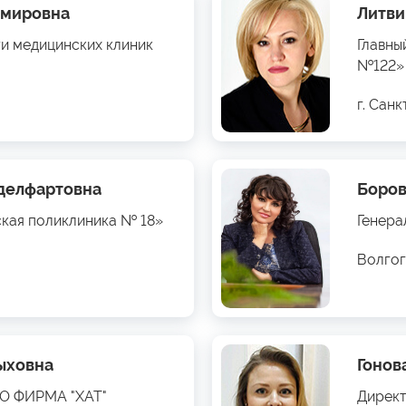
имировна
Литви
ти медицинских клиник
Главны
№122»
г. Сан
бделфартовна
Боров
ская поликлиника № 18»
Генера
Волгог
ыховна
Гонов
ОО ФИРМА "ХАТ"
Директ