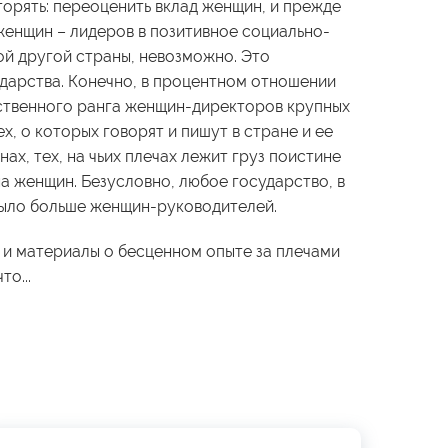
орять: переоценить вклад женщин, и прежде
женщин – лидеров в позитивное социально-
ой другой страны, невозможно. Это
ударства. Конечно, в процентном отношении
ственного ранга женщин-директоров крупных
х, о которых говорят и пишут в стране и ее
нах, тех, на чьих плечах лежит груз поистине
а женщин. Безусловно, любое государство, в
 было больше женщин-руководителей.
 и материалы о бесценном опыте за плечами
то...