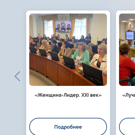
«Женщина-Лидер. XXI век»
«Луч
Подробнее