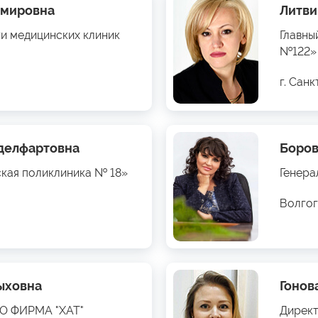
имировна
Литви
ти медицинских клиник
Главны
№122»
г. Сан
бделфартовна
Боров
ская поликлиника № 18»
Генера
Волгог
ыховна
Гонов
ОО ФИРМА "ХАТ"
Директ