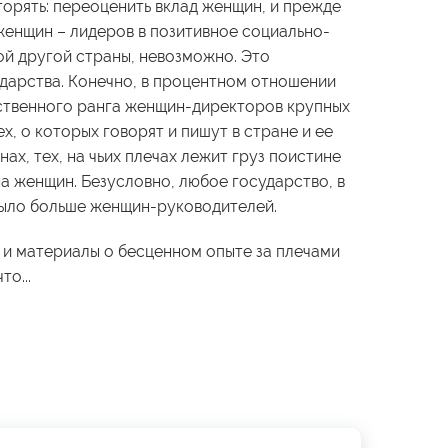
орять: переоценить вклад женщин, и прежде
женщин – лидеров в позитивное социально-
ой другой страны, невозможно. Это
ударства. Конечно, в процентном отношении
ственного ранга женщин-директоров крупных
х, о которых говорят и пишут в стране и ее
нах, тех, на чьих плечах лежит груз поистине
а женщин. Безусловно, любое государство, в
 было больше женщин-руководителей.
 и материалы о бесценном опыте за плечами
то...