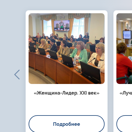
«Женщина-Лидер. XXI век»
«Луч
Подробнее