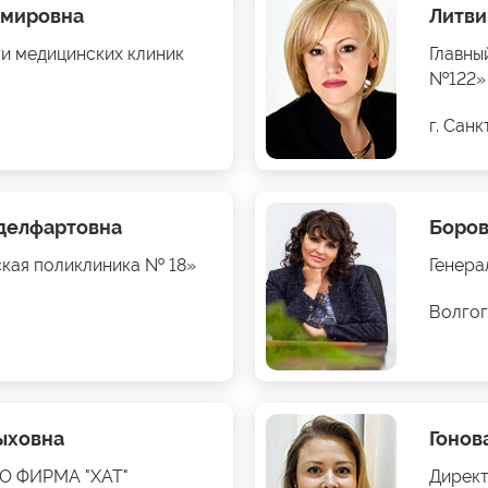
имировна
Литви
ти медицинских клиник
Главны
№122»
г. Сан
бделфартовна
Боров
ская поликлиника № 18»
Генера
Волгог
ыховна
Гонов
ОО ФИРМА "ХАТ"
Директ