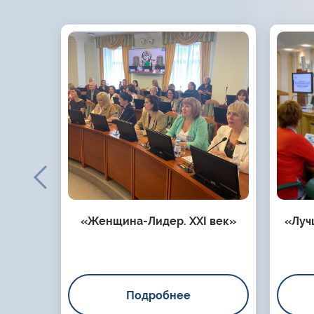
«Женщина-Лидер. XXI век»
«Луч
Подробнее