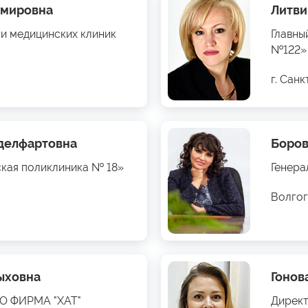
имировна
Литви
ти медицинских клиник
Главны
№122»
г. Сан
бделфартовна
Боров
ская поликлиника № 18»
Генера
Волгог
ыховна
Гонов
ОО ФИРМА "ХАТ"
Директ