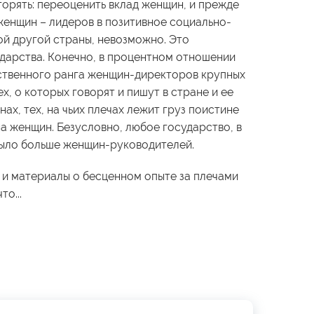
орять: переоценить вклад женщин, и прежде
женщин – лидеров в позитивное социально-
ой другой страны, невозможно. Это
ударства. Конечно, в процентном отношении
ственного ранга женщин-директоров крупных
х, о которых говорят и пишут в стране и ее
нах, тех, на чьих плечах лежит груз поистине
а женщин. Безусловно, любое государство, в
 было больше женщин-руководителей.
 и материалы о бесценном опыте за плечами
то...