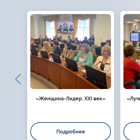
«Женщина-Лидер. XXI век»
«Луч
Подробнее