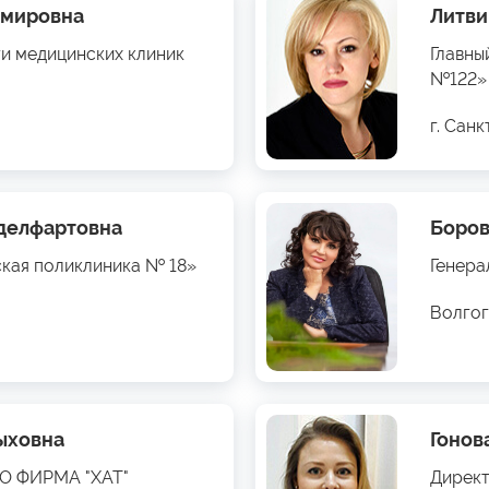
имировна
Литви
ти медицинских клиник
Главны
№122»
г. Сан
бделфартовна
Боров
ская поликлиника № 18»
Генера
Волгог
ыховна
Гонов
ОО ФИРМА "ХАТ"
Директ