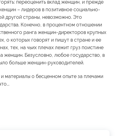
орять: переоценить вклад женщин, и прежде
женщин – лидеров в позитивное социально-
ой другой страны, невозможно. Это
ударства. Конечно, в процентном отношении
ственного ранга женщин-директоров крупных
х, о которых говорят и пишут в стране и ее
нах, тех, на чьих плечах лежит груз поистине
а женщин. Безусловно, любое государство, в
 было больше женщин-руководителей.
 и материалы о бесценном опыте за плечами
то...