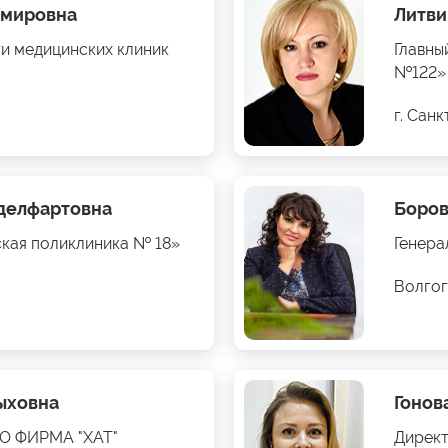
имировна
Литви
ти медицинских клиник
Главны
№122»
г. Сан
бделфартовна
Боров
ская поликлиника № 18»
Генера
Волгог
ыховна
Гонов
ОО ФИРМА "ХАТ"
Директ