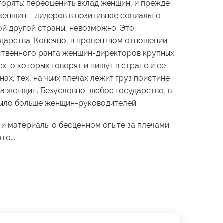
орять: переоценить вклад женщин, и прежде
женщин – лидеров в позитивное социально-
ой другой страны, невозможно. Это
ударства. Конечно, в процентном отношении
ственного ранга женщин-директоров крупных
х, о которых говорят и пишут в стране и ее
нах, тех, на чьих плечах лежит груз поистине
а женщин. Безусловно, любое государство, в
 было больше женщин-руководителей.
 и материалы о бесценном опыте за плечами
то...