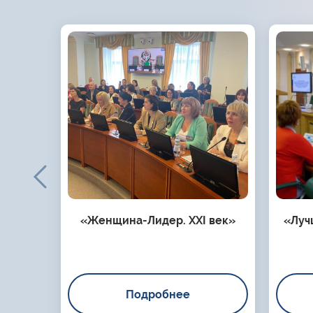
«Женщина-Лидер. XXI век»
«Луч
Подробнее