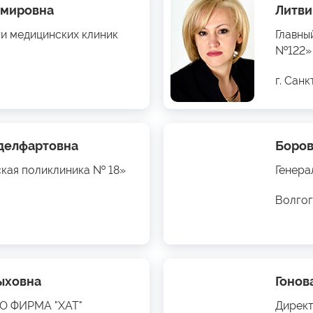
имировна
Литви
ти медицинских клиник
Главны
№122»
г. Сан
бделфартовна
Боров
ская поликлиника № 18»
Генера
Волгог
ыховна
Гонов
ОО ФИРМА "ХАТ"
Директ