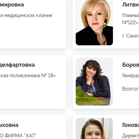
имировна
Литви
ти медицинских клиник
Главны
№122»
г. Сан
бделфартовна
Боров
ская поликлиника № 18»
Генера
Волгог
ыховна
Гонов
ОО ФИРМА "ХАТ"
Директ