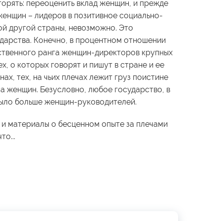
орять: переоценить вклад женщин, и прежде
женщин – лидеров в позитивное социально-
ой другой страны, невозможно. Это
ударства. Конечно, в процентном отношении
ственного ранга женщин-директоров крупных
х, о которых говорят и пишут в стране и ее
нах, тех, на чьих плечах лежит груз поистине
а женщин. Безусловно, любое государство, в
 было больше женщин-руководителей.
 и материалы о бесценном опыте за плечами
то...