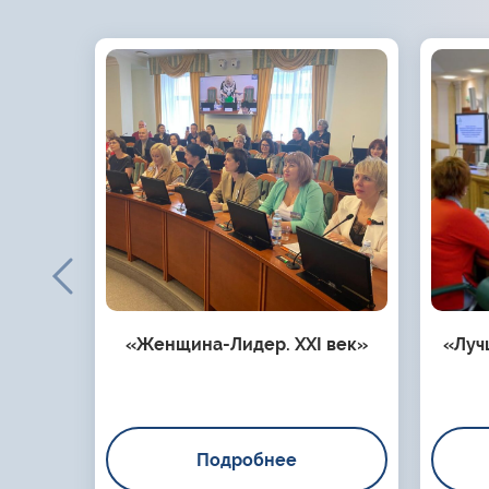
«Женщина-Лидер. XXI век»
«Луч
Подробнее