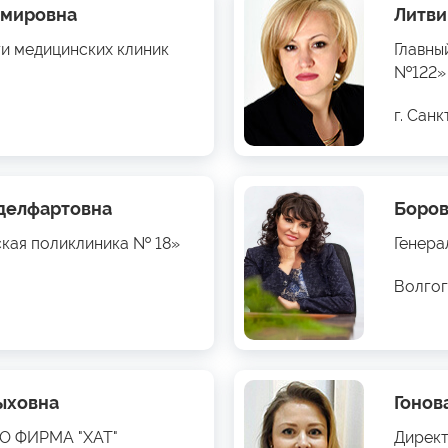
имировна
Литви
ти медицинских клиник
Главны
№122»
г. Сан
бделфартовна
Боров
ская поликлиника № 18»
Генера
Волгог
ыховна
Гонов
ОО ФИРМА "ХАТ"
Директ