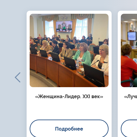
«Женщина-Лидер. XXI век»
«Луч
Подробнее