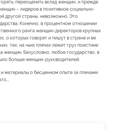
орять: переоценить вклад женщин, и прежде
женщин – лидеров в позитивное социально-
ой другой страны, невозможно. Это
ударства. Конечно, в процентном отношении
ственного ранга женщин-директоров крупных
х, о которых говорят и пишут в стране и ее
нах, тех, на чьих плечах лежит груз поистине
а женщин. Безусловно, любое государство, в
 было больше женщин-руководителей.
 и материалы о бесценном опыте за плечами
то...